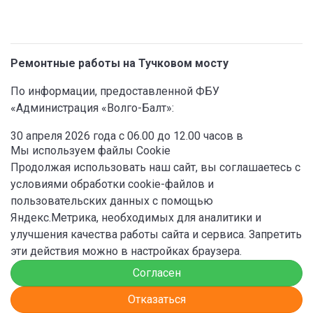
Ремонтные работы на Тучковом мосту
По информации, предоставленной ФБУ
«Администрация «Волго-Балт»:
30 апреля 2026 года с 06.00 до 12.00 часов в
Мы используем файлы Сookie
разводном пролете Тучкова моста проводятся
Продолжая использовать наш сайт, вы соглашаетесь с
ремонтные работы по замене навигационных
условиями обработки cookie-файлов и
сигналов.
пользовательских данных с помощью
Движение судов на этот период осуществляется в
Яндекс.Метрика, необходимых для аналитики и
спусковой и взводные пролёты моста.
улучшения качества работы сайта и сервиса. Запретить
эти действия можно в настройках браузера.
Связь с дежурным буксиром «Иртыш».
Согласен
Просим судоводителей соблюдать осторожность и
Отказаться
заранее планировать маршруты движения.