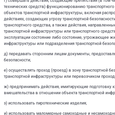
г) совершать действия, создающие препятствия (в том ч
технических средств) функционированию транспортног
объектов транспортной инфраструктуры, включая распр
действиях, создающих угрозу транспортной безопасност
транспортного средства, а также действия, направленн
транспортной инфраструктуры или транспортного средств
эксплуатации состояние либо состояние, угрожающее ж
инфраструктуры или подразделения транспортной безопа
д) передавать сторонним лицам документы, предоставля
безопасности;
е) осуществлять проход (проезд) в зону транспортной б
транспортной инфраструктуры или перевозчиком проходо
ж) предпринимать действия, имитирующие подготовку 
вмешательства в отношении объекта транспортной инфра
з) использовать пиротехнические изделия;
и) использовать маломерные самоходные и несамоходные