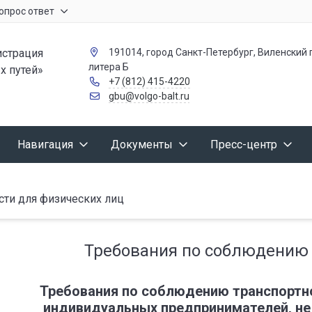
опрос ответ
страция
191014, город Санкт-Петербург, Виленский п
литера Б
х путей»
+7 (812) 415-4220
gbu@volgo-balt.ru
Навигация
Документы
Пресс-центр
сти для физических лиц
Требования по соблюдению 
Требования по соблюдению транспортно
индивидуальных предпринимателей, не