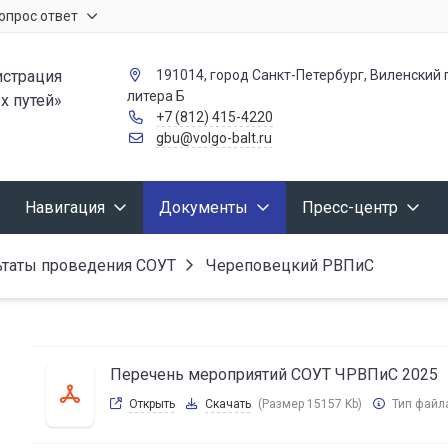
опрос ответ
страция
191014, город Санкт-Петербург, Виленский п
литера Б
х путей»
+7 (812) 415-4220
gbu@volgo-balt.ru
Навигация
Документы
Пресс-центр
ьтаты проведения СОУТ
Череповецкий РВПиС
Перечень мероприятий СОУТ ЧРВПиС 2025
Открыть
Скачать
(Размер 15157 Kb)
Тип файл