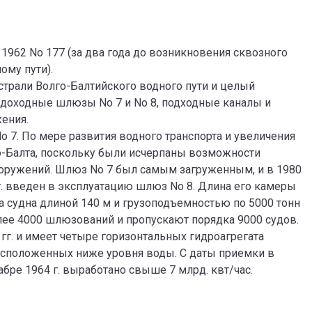
962 No 177 (за два года до возникновения сквозного
ому пути).
трали Волго-Балтийского водного пути и целый
доходные шлюзы No 7 и No 8, подходные каналы и
жения.
o 7. По мере развития водного транспорта и увеличения
го-Балта, поскольку были исчерпаны возможности
оружений. Шлюз No 7 был самым загруженным, и в 1980
 г. введен в эксплуатацию шлюз No 8. Длина его камеры
а судна длиной 140 м и грузоподъемностью по 5000 тонн
ее 4000 шлюзований и пропускают порядка 9000 судов.
гг. и имеет четыре горизонтальных гидроагрегата
расположенных ниже уровня воды. С даты приемки в
бре 1964 г. выработано свыше 7 млрд. квт/час.