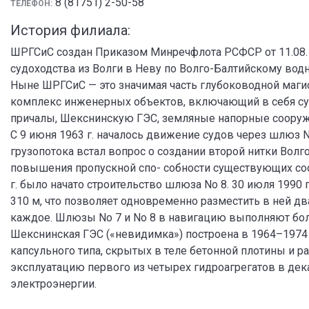
8 (81751) 2-50-58
ТЕЛЕФОН:
История филиала:
ШРГСиС создан Приказом Минречфлота РСФСР от 11.08. 1
судоходства из Волги в Неву по Волго-Балтийскому водн
Ныне ШРГСиС — это значимая часть глубоководной магис
комплекс инженерных объектов, включающий в себя су
причалы, Шекснинскую ГЭС, земляные напорные соору
С 9 июня 1963 г. началось движение судов через шлюз N
грузопотока встал вопрос о создании второй нитки Вол
повышения пропускной спо- собности существующих со
г. было начато строительство шлюза No 8. 30 июля 1990
310 м, что позволяет одновременно разместить в ней дв
каждое. Шлюзы No 7 и No 8 в навигацию выполняют бол
Шекснинская ГЭС («невидимка») построена в 1964–1974 
капсульного типа, скрытых в теле бетонной плотины и 
эксплуатацию первого из четырех гидроагрегатов в дека
электроэнергии.