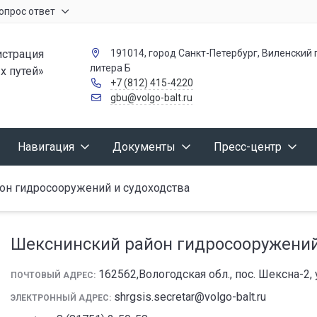
опрос ответ
страция
191014, город Санкт-Петербург, Виленский п
литера Б
х путей»
+7 (812) 415-4220
gbu@volgo-balt.ru
Навигация
Документы
Пресс-центр
он гидросооружений и судоходства
Шекснинский район гидросооружений
162562,Вологодская обл., пос. Шексна-2,
ПОЧТОВЫЙ АДРЕС:
shrgsis.secretar@volgo-balt.ru
ЭЛЕКТРОННЫЙ АДРЕС: