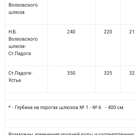
Волховского
шлюза
Н.Б.
240
220
21
Волховского
шлюза-
Ст.Ладога
Ст.Ладога-
350
325
32
Устье
* - Глубина на порогах шлюзов № 1 - № 6 - 400 см.
Возможны изменения уровней воды и соответственно 