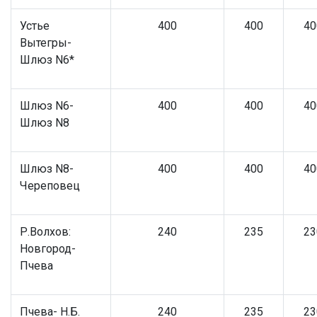
Устье
400
400
40
Вытегры-
Шлюз N6*
Шлюз N6-
400
400
40
Шлюз N8
Шлюз N8-
400
400
40
Череповец
Р.Волхов:
240
235
23
Новгород-
Пчева
Пчева- Н.Б.
240
235
23