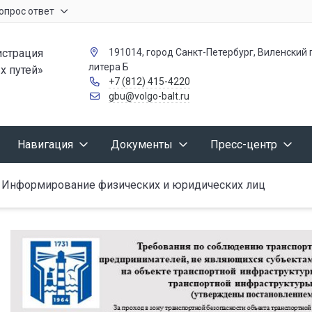
опрос ответ
страция
191014, город Санкт-Петербург, Виленский п
литера Б
х путей»
+7 (812) 415-4220
gbu@volgo-balt.ru
Навигация
Документы
Пресс-центр
Информирование физических и юридических лиц