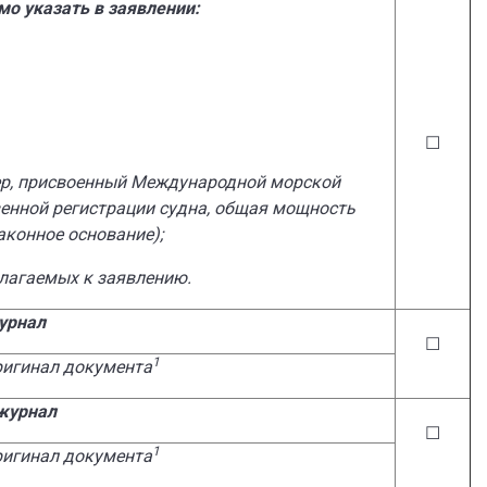
о указать в заявлении:
☐
омер, присвоенный Международной морской
твенной регистрации судна, общая мощность
аконное основание);
лагаемых к заявлению.
урнал
☐
1
игинал документа
журнал
☐
1
игинал документа