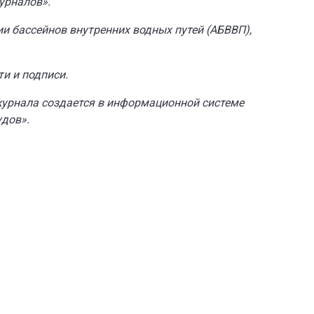
урналов».
и бассейнов внутренних водных путей (АБВВП),
ти и подписи.
журнала создается в информационной системе
удов».