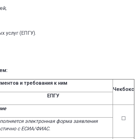
ей;
 услуг (ЕПГУ).
ем:
ументов и требования к ним
Чекбокс
ЕПГУ
ние
☐
полняется электронная
форма заявления
стично с ЕСИА/ФИАС.