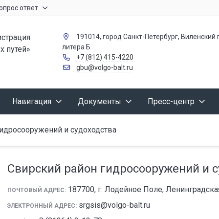
опрос ответ
страция
191014, город Санкт-Петербург, Виленский п
литера Б
х путей»
+7 (812) 415-4220
gbu@volgo-balt.ru
Навигация
Документы
Пресс-центр
гидросооружений и судоходства
Свирский район гидросооружений и с
187700, г. Лодейное Поле, Ленинградская
ПОЧТОВЫЙ АДРЕС:
srgsis@volgo-balt.ru
ЭЛЕКТРОННЫЙ АДРЕС: