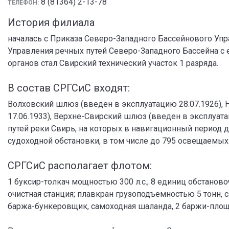
8 (81364) 2-13-78
ТЕЛЕФОН:
История филиала
началась с Приказа Северо-Западного Бассейнового Упра
Управления речных путей Северо-Западного Бассейна с 
органов стал Свирский технический участок 1 разряда.
В состав СРГСиС входят:
Волховский шлюз (введен в эксплуатацию 28.07.1926),
17.06.1933), Верхне-Свирский шлюз (введен в эксплуат
путей реки Свирь, на которых в навигационный период д
судоходной обстановки, в том числе до 795 освещаемых
СРГСиС располагает флотом:
1 буксир-толкач мощностью 300 л.с.; 8 единиц обстанов
очистная станция; плавкран грузоподъемностью 5 тонн,
баржа-бункеровщик, самоходная шаланда, 2 баржи-пло