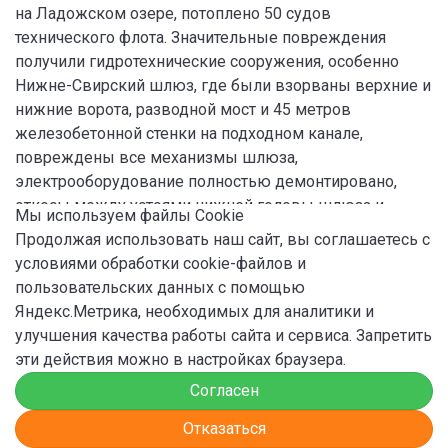
на Ладожском озере, потоплено 50 судов
технического флота. Значительные повреждения
получили гидротехнические сооружения, особенно
Нижне-Свирский шлюз, где были взорваны верхние и
нижние ворота, разводной мост и 45 метров
железобетонной стенки на подходном канале,
повреждены все механизмы шлюза,
электрооборудование полностью демонтировано,
откосы между устоями нижней головы шлюза и
Мы используем файлы Сookie
опорными быками размыты. Открытию судоходства
Продолжая использовать наш сайт, вы соглашаетесь с
на реках и каналах мешали временные мосты,
условиями обработки cookie-файлов и
построенные в ходе военных действий, взорванные
пользовательских данных с помощью
фермы старых мостов, затопленные суда. Общий
Яндекс.Метрика, необходимых для аналитики и
ущерб, причиненный СЗБУП военными действиями,
улучшения качества работы сайта и сервиса. Запретить
составил более 27 миллионов рублей. Многие участки
эти действия можно в настройках браузера.
без проведения дноуглубительных работ занесло
Согласен
илом и песком. Помехой для судов стало огромное
количество топляка и плавника. На Приладожских
Отказаться
каналах ширина уменьшилась с 26 до 16 метров, а