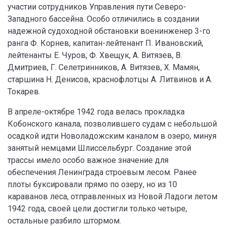
участии сотрудников Управления пути Северо-
Западного бассейна. Особо отличились в создании
надежной судоходной обстановки военинженер 3-го
ранга Ф. Корнев, капитан-лейтенант П. Ивановский,
лейтенанты Е. Чуров, Ф. Хвещук, А. Витязев, В.
Дмитриев, Г. Селетринников, A. Витязев, Х. Мамян,
старшина Н. Денисов, краснофлотцы А. Литвинов и A.
Токарев.
В апреле-октябре 1942 года велась прокладка
Кобонского канала, позволившего судам с небольшой
осадкой идти Новоладожским каналом в озеро, минуя
занятый немцами Шлиссельбург. Создание этой
трассы имело особо важное значение для
обеспечения Ленинграда строевым лесом. Ранее
плоты буксировали прямо по озеру, но из 10
караванов леса, отправленных из Новой Ладоги летом
1942 года, своей цели достигли только четыре,
остальные разбило штормом.