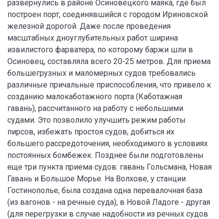
развернулись в районе Осиновецкого маяка, где был
построен порт, соединявшийся с городом Ириновской
железной дорогой. Даже после проведения
масштабных дноуглубительных работ ширина
извилистого фарватера, по которому баржи шли в
Осиновец, составляла всего 20-25 метров. Для приема
большегрузных и маломерных судов требовались
различные причальные приспособления, что привело к
созданию малокаботажного порта (Каботажная
гавань), рассчитанного на работу с небольшими
судами. Это позволило улучшить режим работы
пирсов, избежать простоя судов, добиться их
большего рассредоточения, необходимого в условиях
постоянных бомбежек. Позднее были подготовлены
еще три пункта приема судов: гавань Гольсмана, Новая
Гавань и Большое Морье. На Волхове, у станции
Гостинополье, была создана одна перевалочная база
(из вагонов - на речные суда), в Новой Ладоге - другая
(для перегрузки в случае надобности из речных судов