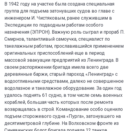
В 1942 году на участке была создана специальная
группа для подъема затонувших судов во главе с
инженером И. Чистяковым, ранее служившим в
Экспедиции по подводным работам особого
назначения (ЭПРОН). Важную роль сыграл и прораб П.
Смирнов, талантливый самоучка, специалист по
такелажным работам, прославившийся применением
оригинальных приспособлений еще в период
массовой эвакуации предприятий из Ленинграда. В
своем распоряжении бригада имела всего две
деревянные баржи, старый пароход «Ленинград» с
водоотливными средствами, далеко не совершенное
водолазное и такелажное оборудование. За один год
удалось поднять 61 судно, в том числе семь военных
кораблей, большая часть которых после ремонта
возвращалась в строй. Командование особо оценило
подъем сторожевого судна «Пурга», затонувшего на
десятиметровой глубине. На Волховском фронте из
Синявинских болот бригада подняла 12 танков.