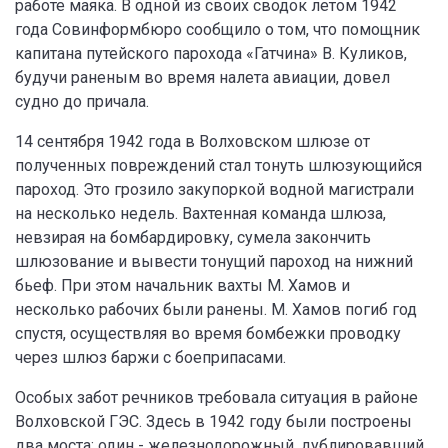
работе маяка. В одной из своих сводок летом 1942
года Совинформбюро сообщило о том, что помощник
капитана путейского парохода «Гатчина» В. Куликов,
будучи раненым во время налета авиации, довел
судно до причала.
14 сентября 1942 года в Волховском шлюзе от
полученных повреждений стал тонуть шлюзующийся
пароход. Это грозило закупоркой водной магистрали
на несколько недель. Вахтенная команда шлюза,
невзирая на бомбардировку, сумела закончить
шлюзование и вывести тонущий пароход на нижний
бьеф. При этом начальник вахты М. Хамов и
несколько рабочих были ранены. М. Хамов погиб год
спустя, осуществляя во время бомбежки проводку
через шлюз баржи с боеприпасами.
Особых забот речников требовала ситуация в районе
Волховской ГЭС. Здесь в 1942 году были построены
два моста: один - железнодорожный, дублировавший