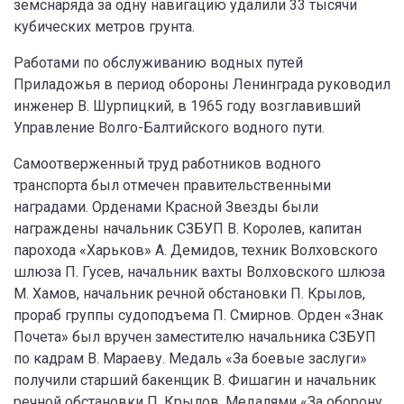
земснаряда за одну навигацию удалили 33 тысячи
кубических метров грунта.
Работами по обслуживанию водных путей
Приладожья в период обороны Ленинграда руководил
инженер В. Шурпицкий, в 1965 году возглавивший
Управление Волго-Балтийского водного пути.
Самоотверженный труд работников водного
транспорта был отмечен правительственными
наградами. Орденами Красной Звезды были
награждены начальник СЗБУП В. Королев, капитан
парохода «Харьков» А. Демидов, техник Волховского
шлюза П. Гусев, начальник вахты Волховского шлюза
М. Хамов, начальник речной обстановки П. Крылов,
прораб группы судоподъема П. Смирнов. Орден «Знак
Почета» был вручен заместителю начальника СЗБУП
по кадрам В. Мараеву. Медаль «За боевые заслуги»
получили старший бакенщик В. Фишагин и начальник
речной обстановки П. Крылов. Медалями «За оборону