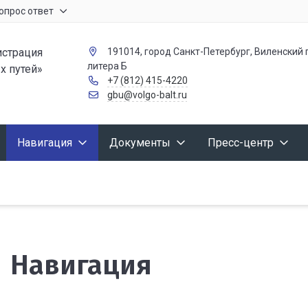
опрос ответ
страция
191014, город Санкт-Петербург, Виленский п
литера Б
х путей»
+7 (812) 415-4220
gbu@volgo-balt.ru
Навигация
Документы
Пресс-центр
Навигация