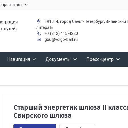
опрос ответ
страция
191014, город Санкт-Петербург, Виленский п
литера Б
х путей»
+7 (812) 415-4220
gbu@volgo-balt.ru
Навигация
Документы
Пресс-центр
Старший энергетик шлюза II класс
Свирского шлюза