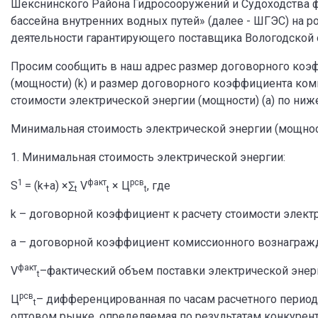
Шекснинского Района Гидросооружений и Судоходства 
бассейна внутренних водных путей» (далее - ШГЭС) на р
деятельности гарантирующего поставщика Вологодской о
Просим сообщить в наш адрес размер договорного коэф
(мощности) (k) и размер договорного коэффициента ко
стоимости электрической энергии (мощности) (a) по н
Минимальная стоимость электрической энергии (мощн
1. Минимальная стоимость электрической энергии:
1
факт
рсв
S
= (k+a) ×∑
V
× Ц
, где
t
t
t
k – договорной коэффициент к расчету стоимости элект
a – договорной коэффициент комиссионного вознагражд
факт
V
–фактический объем поставки электрической энерги
t
рсв
Ц
– дифференцированная по часам расчетного период
t
оптовом рынке, определяемая по результатам конкурентн