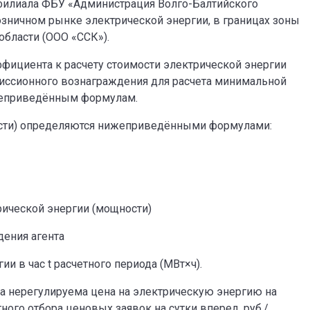
филиала ФБУ «Администрация Волго-Балтийского
озничном рынке электрической энергии, в границах зоны
бласти (ООО «ССК»).
фициента к расчету стоимости электрической энергии
миссионного вознаграждения для расчета минимальной
ижеприведённым формулам.
ости) определяются нижеприведёнными формулами:
рической энергии (мощности)
ения агента
и в час t расчетного периода (МВт×ч).
а нерегулируема цена на электрическую энергию на
ого отбора ценовых заявок на сутки вперед, руб./