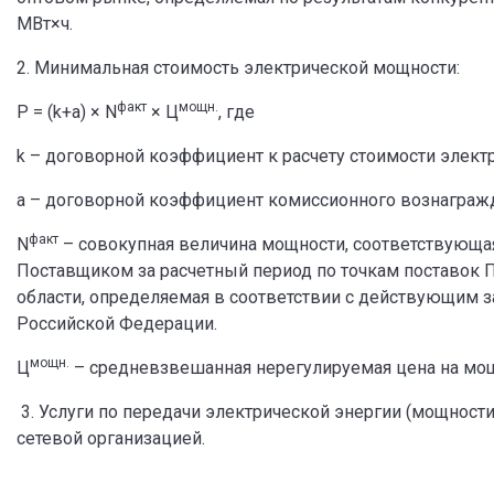
МВт×ч.
2. Минимальная стоимость электрической мощности:
факт
мощн.
P = (k+a) × N
× Ц
, где
k – договорной коэффициент к расчету стоимости элект
a – договорной коэффициент комиссионного вознагражд
факт
N
– совокупная величина мощности, соответствующа
Поставщиком за расчетный период по точкам поставок П
области, определяемая в соответствии с действующим 
Российской Федерации.
мощн.
Ц
– средневзвешанная нерегулируемая цена на мощ
3. Услуги по передачи электрической энергии (мощности
сетевой организацией.