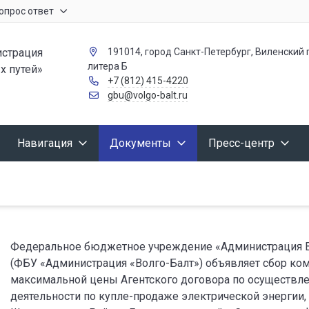
опрос ответ
страция
191014, город Санкт-Петербург, Виленский п
литера Б
х путей»
+7 (812) 415-4220
gbu@volgo-balt.ru
Навигация
Документы
Пресс-центр
Федеральное бюджетное учреждение «Администрация Во
(ФБУ «Администрация «Волго-Балт») объявляет сбор ко
максимальной цены Агентского договора по осуществл
деятельности по купле-продаже электрической энергии,