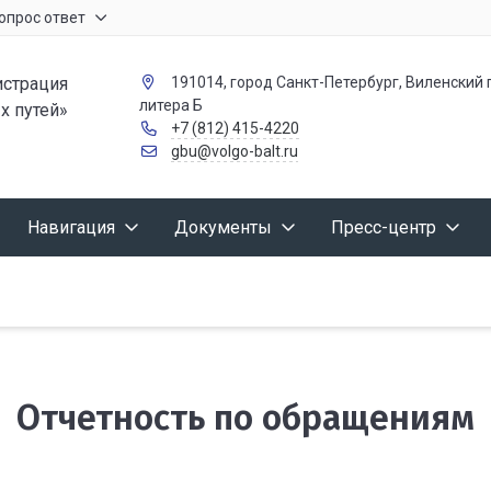
опрос ответ
страция
191014, город Санкт-Петербург, Виленский п
литера Б
х путей»
+7 (812) 415-4220
gbu@volgo-balt.ru
Навигация
Документы
Пресс-центр
Отчетность по обращениям