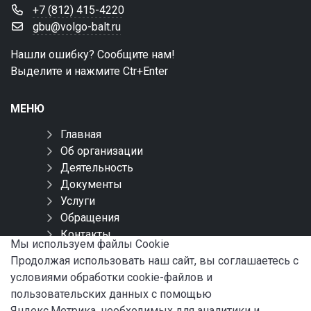
+7 (812) 415-4220
gbu@volgo-balt.ru
Нашли ошибку? Сообщите нам!
Выделите и нажмите Ctr+Enter
МЕНЮ
Главная
Об организации
Деятельность
Документы
Услуги
Обращения
Контакты
Мы используем файлы Сookie
Карта сайта
Продолжая использовать наш сайт, вы соглашаетесь с
условиями обработки cookie-файлов и
СОЦИАЛЬНЫЕ СЕТИ
пользовательских данных с помощью
Яндекс.Метрика, необходимых для аналитики и