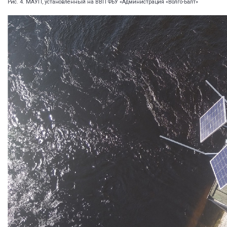
Рис. 4. МАУП, установленный на ВВП ФБУ «Администрация «Волго-Балт»