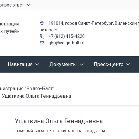
опрос ответ
страция
191014, город Санкт-Петербург, Виленский п
литера Б
х путей»
+7 (812) 415-4220
gbu@volgo-balt.ru
Навигация
Документы
Пресс-центр
истрация "Волго-Балт"
Ушаткина Ольга Геннадьевна
Ушаткина Ольга Геннадьевна
ГЛАВНЫЙ БУХГАЛТЕР - УШАТКИНА ОЛЬГА ГЕННАДЬЕВНА