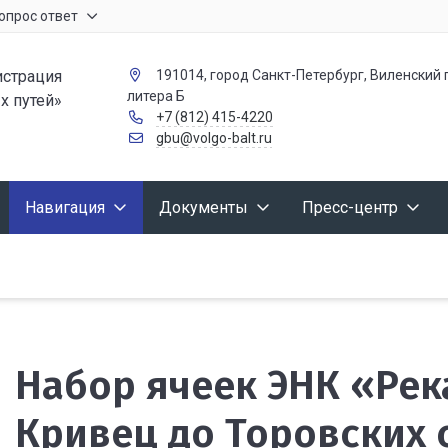
опрос ответ
страция
191014, город Санкт-Петербург, Виленский п
литера Б
х путей»
+7 (812) 415-4220
gbu@volgo-balt.ru
Навигация
Документы
Пресс-центр
Набор ячеек ЭНК «Река
Кривец до Торовских 