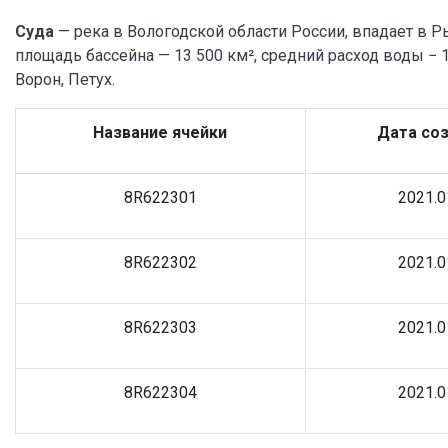
Суда
— река в Вологодской области России, впадает в 
площадь бассейна — 13 500 км², средний расход воды − 1
Ворон, Петух.
Название ячейки
Дата со
8R622301
2021.0
8R622302
2021.0
8R622303
2021.0
8R622304
2021.0