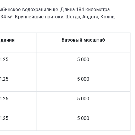
Рыбинское водохранилище. Длина 184 километра,
34 м³. Крупнейшие притоки: Шогда, Андога, Колпь,
здания
Базовый масштаб
1.25
5 000
1.25
5 000
1.25
5 000
1.25
5 000