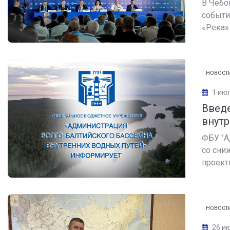
В Чебо
событи
«Река».
НОВОСТ
1 ию
Введе
внутр
ФБУ "А
со сни
проектн
НОВОСТ
26 и