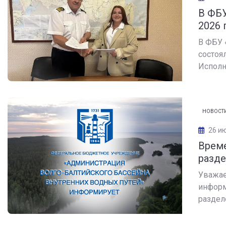
В ФБУ
2026 
В ФБУ 
состоя
Исполн
НОВОСТ
26 и
Време
разде
Уважае
информ
раздел