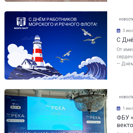
НОВОСТ
3 ию
С Днё
От име
сердеч
— Днём 
НОВОСТ
1 ию
ФБУ 
векто