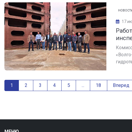
НОВОСТ
17 и
Рабо
инспе
Комисс
«Волго
гидроте
1
2
3
4
5
...
18
Вперед
МЕНЮ