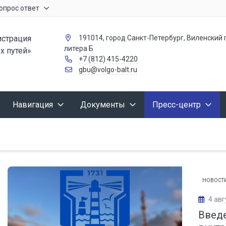
опрос ответ
страция
191014, город Санкт-Петербург, Виленский п
литера Б
х путей»
+7 (812) 415-4220
gbu@volgo-balt.ru
Навигация
Документы
Пресс-центр
НОВОСТ
4 авг
Введе