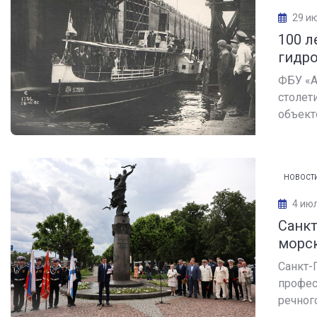
29 и
100 л
гидро
ФБУ «А
столет
объекто
НОВОСТ
4 июл
Санкт
морск
Санкт-
профес
речного