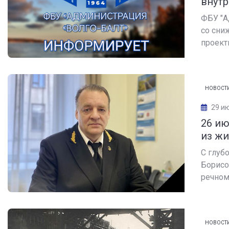
внутр
ФБУ "А
со сни
проектн
НОВОСТ
29 и
26 ию
из жи
С глуб
Борисо
речном
НОВОСТ