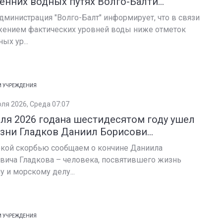
енних водных путях Волго-Балти...
дминистрация "Волго-Балт" информирует, что в связи
жением фактических уровней воды ниже отметок
ых ур...
И УЧРЕЖДЕНИЯ
юля 2026, Среда 07:07
ля 2026 годана шестидесятом году ушел
зни Гладков Даниил Борисови...
окой скорбью сообщаем о кончине Даниила
вича Гладкова – человека, посвятившего жизнь
у и морскому делу...
И УЧРЕЖДЕНИЯ